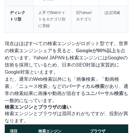
ディレク
人手でWebサイ
旧Yahoo!
ほぼ消滅
トリ型
トをカテゴリ別
カテゴリ
に登録
現在はほぼすべての検索エンジンがロボット型です。世界
の検索エンジンシェアを見ると、
Googleが90%以上
を占
めています。Yahoo! JAPANも検索エンジンにはGoogleの
技術を採用しているため、日本のSEO対策は実質的に
Google対策といえます。
また、通常のWeb検索以外にも「画像検索」「動画検
索」「ニュース検索」などの
バーティカル検索
があり、通
常の検索結果に画像や動画が混在する
ユニバーサル検索
も
一般的になっています。
検索エンジンとブラウザの違い
検索エンジンとブラウザは混同されがちですが、役割が異
なります。
項目
検索エンジン
ブラウザ