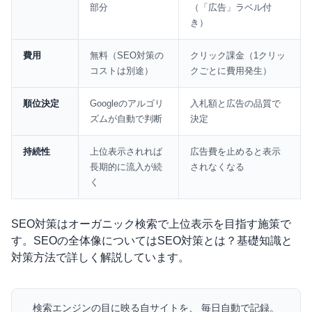
部分
（「広告」ラベル付
き）
費用
無料（SEO対策の
クリック課金（1クリッ
コストは別途）
クごとに費用発生）
順位決定
Googleのアルゴリ
入札額と広告の品質で
ズムが自動で判断
決定
持続性
上位表示されれば
広告費を止めると表示
長期的に流入が続
されなくなる
く
SEO対策はオーガニック検索で上位表示を目指す施策で
す。SEOの全体像については
SEO対策とは？基礎知識と
対策方法
で詳しく解説しています。
検索エンジンの目に映る自サイトを、 毎日自動で記録。