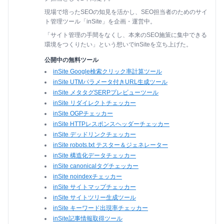
現場で培ったSEOの知見を活かし、SEO担当者のためのサイ
ト管理ツール「inSite」を企画・運営中。
「サイト管理の手間をなくし、本来のSEO施策に集中できる
環境をつくりたい」という想いでinSiteを立ち上げた。
公開中の無料ツール
inSite Google検索クリック率計算ツール
inSite UTMパラメータ付きURL生成ツール
inSite メタタグSERPプレビューツール
inSite リダイレクトチェッカー
inSite OGPチェッカー
inSite HTTPレスポンスヘッダーチェッカー
inSite デッドリンクチェッカー
inSite robots.txt テスター＆ジェネレーター
inSite 構造化データチェッカー
inSite canonicalタグチェッカー
inSite noindexチェッカー
inSite サイトマップチェッカー
inSite サイトツリー生成ツール
inSite キーワード出現率チェッカー
inSite記事情報取得ツール