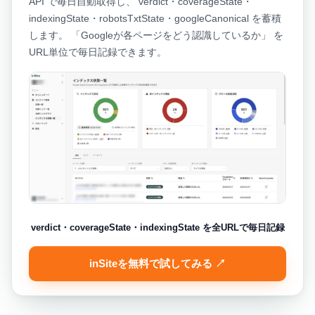
API で毎日自動取得し、 verdict・coverageState・
indexingState・robotsTxtState・googleCanonical を蓄積
します。 「Googleが各ページをどう認識しているか」 を
URL単位で毎日記録できます。
verdict・coverageState・indexingState を全URLで毎日記録
inSiteを無料で試してみる ↗