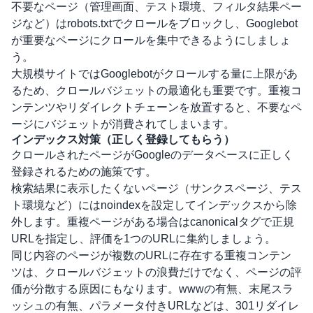
不要なページ（管理画面、テスト環境、フィルタ結果ペー
ジなど）は
robots.txt
でクロールをブロックし、Googlebot
が重要なページにクロールを集中できるようにしましょ
う。
大規模サイトではGooglebotがクロールする量に上限があ
るため、
クロールバジェット
の最適化も重要です。重複コ
ンテンツやリダイレクトチェーンを放置すると、不要なペ
ージにバジェットが消費されてしまいます。
インデックス対策（正しく登録してもらう）
クロールされたページがGoogleのデータベースに正しく
登録されるための施策です。
検索結果に表示したくないページ（サンクスページ、テス
ト環境など）には
noindex
を設定してインデックスから除
外します。重複ページがある場合は
canonicalタグ
で正規
URLを指定し、評価を1つのURLに集約しましょう。
同じ内容のページが複数のURLに存在する
重複コンテン
ツ
は、クロールバジェットの浪費だけでなく、ページの評
価が分散する原因にもなります。wwwの有無、末尾スラ
ッシュの有無、パラメータ付きURLなどは、301リダイレ