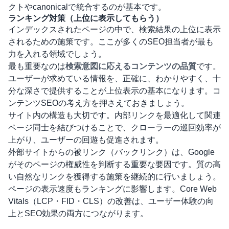
クトやcanonicalで統合するのが基本です。
ランキング対策（上位に表示してもらう）
インデックスされたページの中で、検索結果の上位に表示
されるための施策です。ここが多くのSEO担当者が最も
力を入れる領域でしょう。
最も重要なのは
検索意図に応えるコンテンツの品質
です。
ユーザーが求めている情報を、正確に、わかりやすく、十
分な深さで提供することが上位表示の基本になります。
コ
ンテンツSEO
の考え方を押さえておきましょう。
サイト内の構造も大切です。
内部リンク
を最適化して関連
ページ同士を結びつけることで、クローラーの巡回効率が
上がり、ユーザーの回遊も促進されます。
外部サイトからの
被リンク（バックリンク）
は、Google
がそのページの権威性を判断する重要な要因です。質の高
い自然なリンクを獲得する施策を継続的に行いましょう。
ページの表示速度
もランキングに影響します。Core Web
Vitals（LCP・FID・CLS）の改善は、ユーザー体験の向
上とSEO効果の両方につながります。