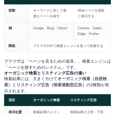
比較表
役割
キーワードに対して最
Webページを画面
適なページを探す
に表示する
例
Google、Bing、Yahoo!
Chrome、Safari、
Edge、Firefox
関係
ブラウザの中で検索エンジンを使って検索する
ブラウザは「ページを見るための道具」、検索エンジンは
「ページを探すためのシステム」です。
オーガニック検索とリスティング広告の違い
検索結果には、大きく分けて
オーガニック検索（自然検
索）
と
リスティング広告（検索連動型広告）
の2種類が表
示されます。
項目
オーガニック検索
リスティング広告
比較表
表示位置
検索結果のメイン
検索結果の上部・下部