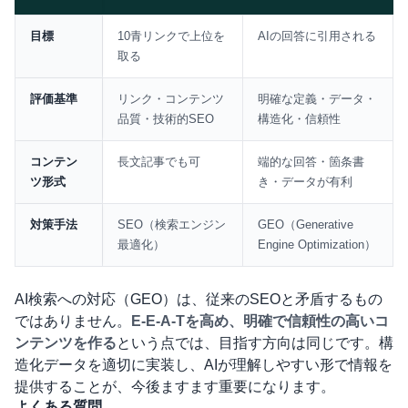
比較表
目標
10青リンクで上位を
AIの回答に引用される
取る
評価基準
リンク・コンテンツ
明確な定義・データ・
品質・技術的SEO
構造化・信頼性
コンテン
長文記事でも可
端的な回答・箇条書
ツ形式
き・データが有利
対策手法
SEO（検索エンジン
GEO（Generative
最適化）
Engine Optimization）
AI検索への対応（GEO）は、従来のSEOと矛盾するもの
ではありません。
E-E-A-Tを高め、明確で信頼性の高いコ
ンテンツを作る
という点では、目指す方向は同じです。構
造化データを適切に実装し、AIが理解しやすい形で情報を
提供することが、今後ますます重要になります。
よくある質問