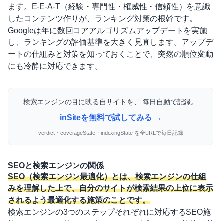
ます。
E-E-A-T（経験・専門性・権威性・信頼性）
を意識
したコンテンツ作りが、ランキング対策の根幹です。
Googleは年に数回
コアアルゴリズムアップデート
を実施
し、ランキングの評価基準を大きく見直します。アップデ
ートの仕組みと対策を知っておくことで、突然の順位変動
にも冷静に対応できます。
検索エンジンの目に映る自サイトを、 毎日自動で記録。
inSiteを無料で試してみる →
verdict・coverageState・indexingState を全URLで毎日記録
SEOと検索エンジンの関係
SEO（検索エンジン最適化）とは、検索エンジンの仕組
みを理解した上で、自分のサイトが検索結果の上位に表示
されるよう最適化する施策のことです。
検索エンジンの3つのステップそれぞれに対応するSEO施