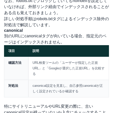
なお、robots.txtでブロックしていてもnoindexを設定して
いなければ、外部リンク経由でインデックスされることが
ある点も覚えておきましょう。
詳しい対処手順は
robots.txtタグによるインデックス除外の
対処法
で解説しています。
canonical
別のURLにcanonicalタグが向いている場合、指定元のペ
ージはインデックスされません。
項目
説明
比較表
確認方法
URL検査ツールの「ユーザーが指定した正規
URL」と「Googleが選択した正規URL」を比較す
る
対処法
canonical設定を見直し、自己参照canonicalが正
しく設定されているか確認する
特にサイトリニューアルやURL変更の際に、古い
canonical設定が残っていないか入念にチェックすること