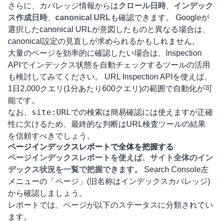
さらに、カバレッジ情報からは
クロール日時
、
インデック
ス作成日時
、
canonical URL
も確認できます。 Googleが
選択したcanonical URLが意図したものと異なる場合は、
canonical設定の見直しが求められるかもしれません。
大量のページを効率的に確認したい場合は、
Inspection
APIでインデックス状態を自動チェックするツール
の活用
も検討してみてください。 URL Inspection APIを使えば、
1日2,000クエリ(1分あたり600クエリ)の範囲で自動化が可
能です。
site:URL
なお、
での検索は簡易確認には使えますが正確
性に欠けるため、最終的な判断はURL検査ツールの結果
を信頼すべきでしょう。
ページインデックスレポートで全体を把握する
ページインデックスレポートを使えば、サイト全体のイン
デックス状況を一覧で把握できます。
Search Console左
メニューの「ページ」(旧名称はインデックスカバレッジ)
から確認しましょう。
レポートでは、ページが以下のステータスに分類されてい
ます。