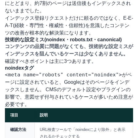
にとどまり、約7割のページは送信後もインデックスされ
ないままでした。
インデックス登録リクエストだけに頼るのではなく、E-E-
A-T(経験・専門性・権威性・信頼性)を意識したコンテン
ツの改善が根本的な解決策になります。
技術的な設定ミス(noindex・robots.txt・canonical)
コンテンツの品質に問題がなくても、技術的な設定ミスが
インデックスを阻んでいるケースは少なくありません。
確認すべきポイントは主に3つあります。
noindexタグ
<meta name="robots" content="noindex">
がペ
ージに設定されていると、Googleはそのページをインデ
ックスしません。 CMSのデフォルト設定やプラグインの
影響で、意図せず付与されているケースが多いため注意が
必要です。
項目
説明
比較表
確認方法
URL検査ツールで「noindexにより除外」と表示
されるかチェックする