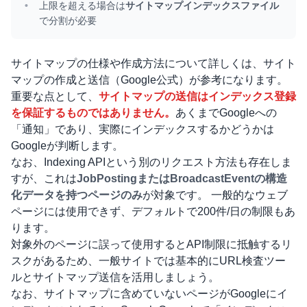
上限を超える場合は
サイトマップインデックスファイル
で分割が必要
サイトマップの仕様や作成方法について詳しくは、
サイト
マップの作成と送信（Google公式）
が参考になります。
重要な点として、
サイトマップの送信はインデックス登録
を保証するものではありません。
あくまでGoogleへの
「通知」であり、実際にインデックスするかどうかは
Googleが判断します。
なお、Indexing APIという別のリクエスト方法も存在しま
すが、これは
JobPostingまたはBroadcastEventの構造
化データを持つページのみ
が対象です。 一般的なウェブ
ページには使用できず、デフォルトで200件/日の制限もあ
ります。
対象外のページに誤って使用するとAPI制限に抵触するリ
スクがあるため、一般サイトでは基本的にURL検査ツー
ルとサイトマップ送信を活用しましょう。
なお、サイトマップに含めていないページがGoogleにイ