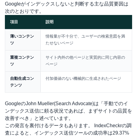
Googleがインデックスしないと判断する主な品質要因は
次のとおりです。
項目
説明
比較表
薄いコンテン
情報量が不十分で、ユーザーの検索意図を満
ツ
たせないページ
重複コンテン
サイト内外の他ページと実質的に同じ内容の
ツ
ページ
自動生成コン
付加価値のない機械的に生成されたページ
テンツ
GoogleのJohn Mueller(Search Advocate)は「手動でのイ
ンデックス送信に頼る状況であれば、まずサイトの品質を
改善すべき」と述べています。
この発言を裏付けるデータもあります。
IndexCheckrの調
査
によると、インデックス送信ツールの成功率は29.37%