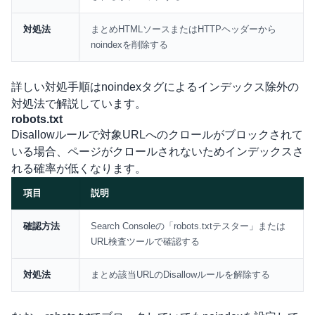
対処法
まとめHTMLソースまたはHTTPヘッダーから
noindexを削除する
詳しい対処手順は
noindexタグによるインデックス除外の
対処法
で解説しています。
robots.txt
Disallowルールで対象URLへのクロールがブロックされて
いる場合、ページがクロールされないためインデックスさ
れる確率が低くなります。
項目
説明
比較表
確認方法
Search Consoleの「robots.txtテスター」または
URL検査ツールで確認する
対処法
まとめ該当URLのDisallowルールを解除する