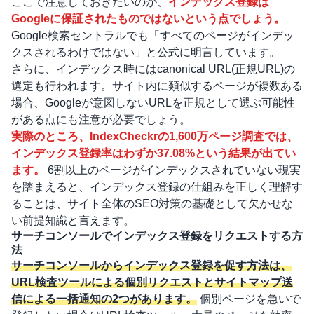
ここで注意しておきたいのが、
インデックス登録は
Googleに保証されたものではないという点でしょう。
Google検索セントラルでも「すべてのページがインデッ
クスされるわけではない」と公式に明言しています。
さらに、インデックス時にはcanonical URL(正規URL)の
選定も行われます。サイト内に類似するページが複数ある
場合、Googleが意図しないURLを正規として選ぶ可能性
がある点にも注意が必要でしょう。
実際のところ、IndexCheckrの1,600万ページ調査では、
インデックス登録率はわずか37.08%という結果が出てい
ます。
6割以上のページがインデックスされていない現実
を踏まえると、インデックス登録の仕組みを正しく理解す
ることは、サイト全体の
SEO対策の基礎
として欠かせな
い前提知識と言えます。
サーチコンソールでインデックス登録をリクエストする方
法
サーチコンソールからインデックス登録を促す方法は、
URL検査ツールによる個別リクエストとサイトマップ送
信による一括通知の2つがあります。
個別ページを急いで