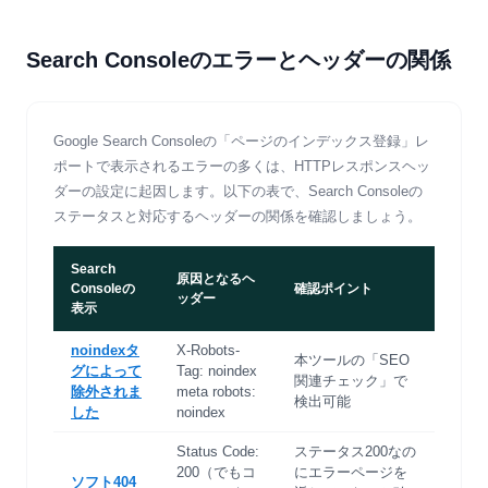
Search Consoleのエラーとヘッダーの関係
Google Search Consoleの「ページのインデックス登録」レ
ポートで表示されるエラーの多くは、HTTPレスポンスヘッ
ダーの設定に起因します。以下の表で、Search Consoleの
ステータスと対応するヘッダーの関係を確認しましょう。
Search
原因となるヘ
Consoleの
確認ポイント
ッダー
表示
noindexタ
X-Robots-
本ツールの「SEO
グによって
Tag: noindex
関連チェック」で
除外されま
meta robots:
検出可能
した
noindex
Status Code:
ステータス200なの
200（でもコ
にエラーページを
ソフト404