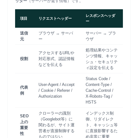
ッダー
（サーバーが返す情報）です。
レスポンスヘッダ
項目
リクエストヘッダー
ー
送信
ブラウザ → サーバ
サーバー → ブラ
元
ー
ウザ
処理結果やコンテ
アクセスするURLや
ンツ情報、キャッ
役割
対応形式、認証情報
シュ・セキュリテ
などを伝える
ィ設定を伝える
Status Code /
User-Agent / Accept
Content-Type /
代表
/ Cookie / Referer /
Cache-Control /
例
Authorization
X-Robots-Tag /
HSTS
クローラーの識別
インデックス制
SEO
（Googlebot等）に
御、リダイレク
上の
関わるが、サイト運
ト、キャッシュ等
重要
営者が直接制御する
に直接影響するた
性
ものではない
め非常に重要