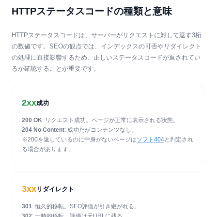
HTTPステータスコードの種類と意味
HTTPステータスコードは、サーバーがリクエストに対して返す3桁
の数値です。SEOの観点では、インデックスの可否やリダイレクト
の処理に直接影響するため、正しいステータスコードが返されてい
るか確認することが重要です。
2xx
成功
200 OK
: リクエスト成功。ページが正常に表示される状態。
204 No Content
: 成功だがコンテンツなし。
※200を返しているのに中身がないページは
ソフト404
と判定され
る場合があります。
3xx
リダイレクト
301
: 恒久的移転。SEO評価が引き継がれる。
302
: 一時的移転。評価は元URLに残る。