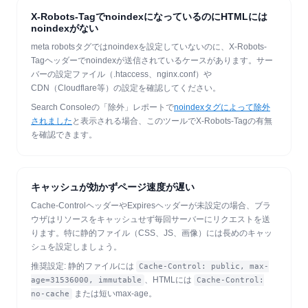
X-Robots-TagでnoindexになっているのにHTMLには
noindexがない
meta robotsタグではnoindexを設定していないのに、X-Robots-
Tagヘッダーでnoindexが送信されているケースがあります。サー
バーの設定ファイル（.htaccess、nginx.conf）や
CDN（Cloudflare等）の設定を確認してください。
Search Consoleの「除外」レポートで
noindexタグによって除外
されました
と表示される場合、このツールでX-Robots-Tagの有無
を確認できます。
キャッシュが効かずページ速度が遅い
Cache-ControlヘッダーやExpiresヘッダーが未設定の場合、ブラ
ウザはリソースをキャッシュせず毎回サーバーにリクエストを送
ります。特に静的ファイル（CSS、JS、画像）には長めのキャッ
シュを設定しましょう。
推奨設定: 静的ファイルには
Cache-Control: public, max-
、HTMLには
age=31536000, immutable
Cache-Control:
または短いmax-age。
no-cache