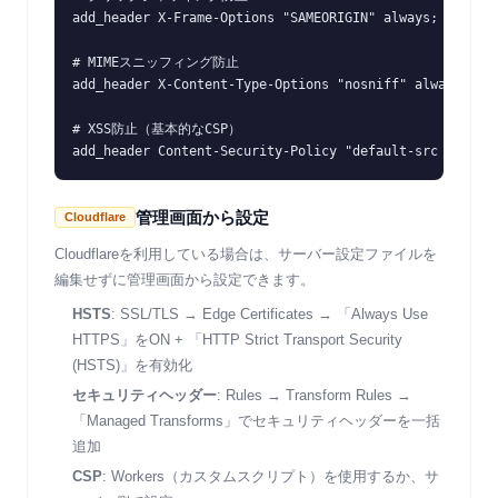
add_header X-Frame-Options "SAMEORIGIN" always;

# MIMEスニッフィング防止

add_header X-Content-Type-Options "nosniff" always;

# XSS防止（基本的なCSP）

add_header Content-Security-Policy "default-src 'self'
管理画面から設定
Cloudflare
Cloudflareを利用している場合は、サーバー設定ファイルを
編集せずに管理画面から設定できます。
HSTS
: SSL/TLS → Edge Certificates → 「Always Use
HTTPS」をON + 「HTTP Strict Transport Security
(HSTS)」を有効化
セキュリティヘッダー
: Rules → Transform Rules →
「Managed Transforms」でセキュリティヘッダーを一括
追加
CSP
: Workers（カスタムスクリプト）を使用するか、サ