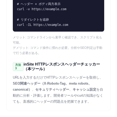
# ヘッダー + ボディ両方表示

curl -v https://example.com

# リダイレクトを追跡

curl -IL https://example.com
メリット: コマンドラインから素早く確認でき、スクリプト化も
可能。
デメリット: コマンド操作に慣れが必要。分析やSEO判定は手動
で行う必要がある。
inSite HTTPレスポンスヘッダーチェッカー
方法
3
（本ツール）
URLを入力するだけでHTTPレスポンスヘッダーを取得し、
SEO関連ヘッダー（X-Robots-Tag、meta robots、
canonical）
、
セキュリティヘッダー
、
キャッシュ設定
を自
動的に分析・評価します。開発者ツールやcurlの知識がなく
ても、直感的にヘッダーの問題点を把握できます。