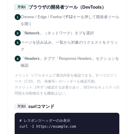
ブラウザの開発者ツール（DevTools）
方法1
Chrome / Edge / Firefoxで
F12
キーを押して開発者ツール
1
を開く
「
Network
」（ネットワーク）タブを選択
2
ページを読み込み、一覧から対象のリクエストをクリッ
3
ク
「
Headers
」タブで「Response Headers」セクションを
4
確認
メリット: リアルタイムで通信内容を確認できる。すべてのリソ
ース（CSS、JS、画像等）のヘッダーも確認可能。
デメリット: 1件ずつ確認する必要があり、SEOやセキュリティの
問題を自動検出する機能はない。
curlコマンド
方法2
# レスポンスヘッダーのみ表示

curl -I https://example.com
