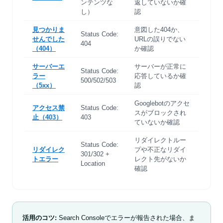
ンテンツな
返していないか確
し）
認
見つかりま
意図した404か、
Status Code:
せんでした
URLの誤りでない
404
（404）
か確認
サーバーエ
サーバーが正常に
Status Code:
ラー
応答しているか確
500/502/503
（5xx）
認
Googlebotのアクセ
アクセス禁
Status Code:
スがブロックされ
止（403）
403
ていないか確認
リダイレクトルー
Status Code:
リダイレク
プや不正なリダイ
301/302 +
トエラー
レクト先がないか
Location
確認
活用のコツ:
Search Consoleでエラーが報告された場合、ま