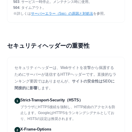
503
: サービス一時停止。メンテナンス時に使用。
504
: タイムアウト。
※詳しくは
サーバーエラー（5xx）の原因と対処法
を参照。
セキュリティヘッダーの重要性
セキュリティヘッダーは、Webサイトを攻撃から保護する
ためにサーバーが送信するHTTPヘッダーです。直接的なラ
ンキング要因ではありませんが、
サイトの安全性はSEOに
間接的に影響
します。
Strict-Transport-Security（HSTS）
1
ブラウザにHTTPS接続を強制し、HTTP経由のアクセスを防
止します。GoogleはHTTPSをランキングシグナルとしてお
り、HSTSの設定は推奨されます。
X-Frame-Options
2