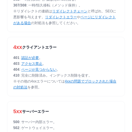
307/308
: 一時/恒久移転（メソッド保持）。
※リダイレクトの連鎖は
リダイレクトチェーン
と呼ばれ、SEOに
悪影響を与えます。
リダイレクトエラー
や
ページにリダイレクト
がある場合
の対処法も参照してください。
4xx
クライアントエラー
401
:
認証が必要
。
403
:
アクセス禁止
。
404
:
ページが見つからない
。
410
: 完全に削除済み。インデックス削除を促す。
※その他の4xxエラーについては
4xxの問題でブロックされた場合
の対処法
を参照。
5xx
サーバーエラー
500
: サーバー内部エラー。
502
: ゲートウェイエラー。