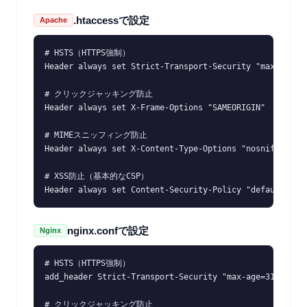
.htaccessで設定
Apache
# HSTS（HTTPS強制）

Header always set Strict-Transport-Security "max-age=31
# クリックジャッキング防止

Header always set X-Frame-Options "SAMEORIGIN"

# MIMEスニッフィング防止

Header always set X-Content-Type-Options "nosniff"

# XSS防止（基本的なCSP）

Header always set Content-Security-Policy "default-src
nginx.confで設定
Nginx
# HSTS（HTTPS強制）

add_header Strict-Transport-Security "max-age=31536000;
# クリックジャッキング防止
