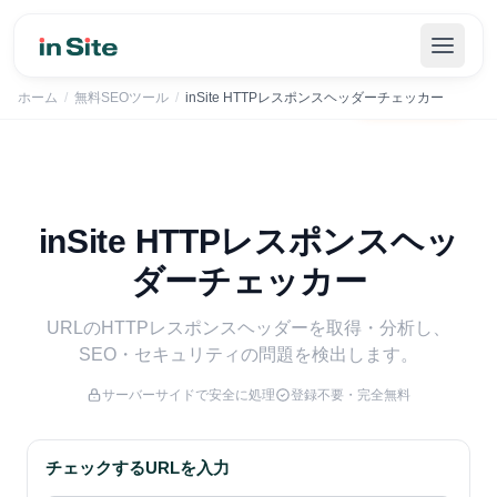
inSiteでSEOの管理を自動化｜まずは30日間無料で
無料で始める
→
ホーム
/
無料SEOツール
/
inSite HTTPレスポンスヘッダーチェッカー
inSite HTTPレスポンスヘッ
ダーチェッカー
URLのHTTPレスポンスヘッダーを取得・分析し、
SEO・セキュリティの問題を検出します。
サーバーサイドで安全に処理
登録不要・完全無料
チェックするURLを入力