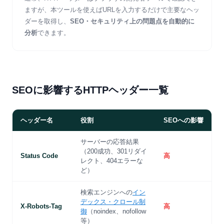
ますが、本ツールを使えばURLを入力するだけで主要なヘッ
ダーを取得し、
SEO・セキュリティ上の問題点を自動的に
分析
できます。
SEOに影響するHTTPヘッダー一覧
ヘッダー名
役割
SEOへの影響
サーバーの応答結果
（200成功、301リダイ
Status Code
高
レクト、404エラーな
ど）
検索エンジンへの
イン
デックス・クロール制
X-Robots-Tag
高
御
（noindex、nofollow
等）