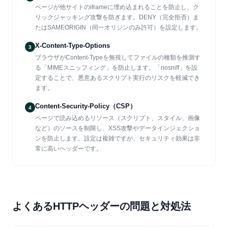
ページが他サイトのiframeに埋め込まれることを防止し、ク
リックジャッキング攻撃を防ぎます。DENY（完全拒否）ま
たはSAMEORIGIN（同一オリジンのみ許可）を設定します。
X-Content-Type-Options
3
ブラウザがContent-Typeを無視してファイルの種類を推測す
る「MIMEスニッフィング」を防止します。「nosniff」を設
定することで、悪意あるスクリプト実行のリスクを軽減でき
ます。
Content-Security-Policy（CSP）
4
ページで読み込めるリソース（スクリプト、スタイル、画像
など）のソースを制限し、XSS攻撃やデータインジェクショ
ンを防止します。設定は複雑ですが、セキュリティ効果は非
常に高いヘッダーです。
よくあるHTTPヘッダーの問題と対処法