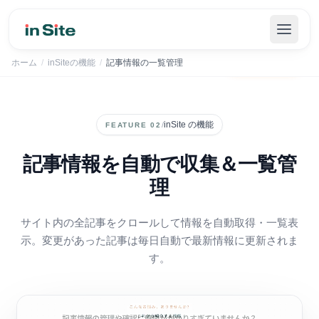
inSiteでSEOの管理を自動化｜まずは30日間無料で
無料で始める
→
ホーム
/
inSiteの機能
/
記事情報の一覧管理
inSite の機能
/
FEATURE 02
記事情報を自動で収集＆一覧管
理
サイト内の全記事をクロールして情報を自動取得・一覧表
示。変更があった記事は毎日自動で最新情報に更新されま
す。