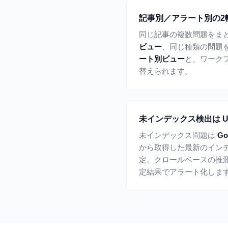
記事別／アラート別の2
同じ記事の複数問題をま
ビュー
、同じ種類の問題
ート別ビュー
と、ワーク
替えられます。
未インデックス検出は URL 
未インデックス問題は
Go
から取得した最新のイン
定。クロールベースの推測で
定結果でアラート化しま