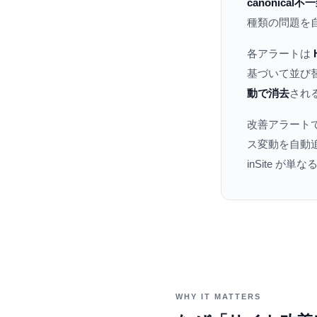
canonica
種類の問題を
各アラートは
基づいて並び
動で消去
され
改善アラート
ス変動を自動追
inSite が単な
WHY IT MATTERS