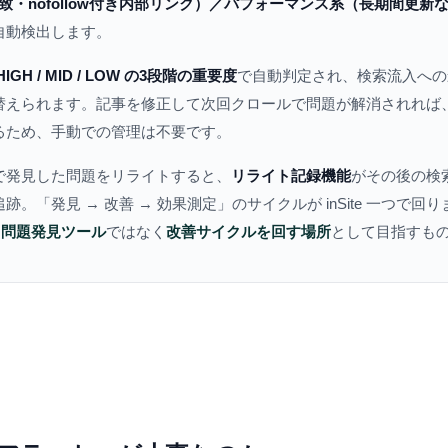
l不一致・nofollow付き内部リンク）／パフォーマンス系（長期間更新
自動検出します。
HIGH / MID / LOW の3段階の重要度
で自動判定され、検索流入への
替えられます。記事を修正して次回クロールで問題が解消されれば
るため、手動での管理は不要です。
で発見した問題をリライトすると、
リライト記録機能
がその後の検
跡。「発見 → 改善 → 効果測定」のサイクルが inSite 一つで回
る
問題発見ツール
ではなく
改善サイクルを回す場所
として目指すも