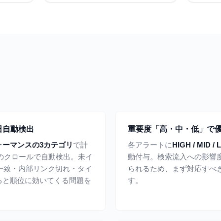
日自動検出
重要度「高・中・低」で
ォーマンスの3カテゴリ
で計
各アラートに
HIGH / MID /
日のクロールで自動検出。未イ
動付与。検索流入への影響
l不一致・内部リンク切れ・タイ
られるため、まず対応すべ
ると順位に効いてくる問題を
す。