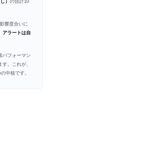
なし）
の合計10
影響度合いに
、
アラートは自
索パフォーマン
ります。これが、
のの中核です。