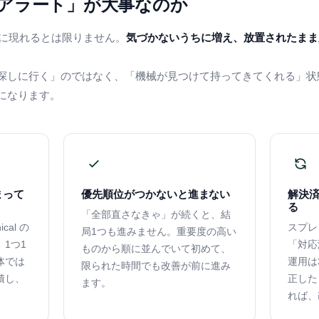
アラート」が大事なのか
前に現れるとは限りません。
気づかないうちに増え、放置されたまま
探しに行く」のではなく、「機械が見つけて持ってきてくれる」状
になります。
まって
優先順位がつかないと進まない
解決
る
「全部直さなきゃ」が続くと、結
cal の
スプレ
局1つも進みません。重要度の高い
1つ1
「対応
ものから順に並んでいて初めて、
体では
運用は
限られた時間でも改善が前に進み
積し、
正した
ます。
れば、