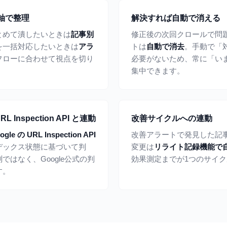
軸で整理
解決すれば自動で消える
とめて潰したいときは
記事別
修正後の次回クロールで問
を一括対応したいときは
アラ
トは
自動で消去
。手動で「
フローに合わせて視点を切り
必要がないため、常に「い
集中できます。
Inspection API と連動
改善サイクルへの連動
ogle の URL Inspection API
改善アラートで発見した記
デックス状態に基づいて判
変更は
リライト記録機能で
はなく、Google公式の判
効果測定までが1つのサイ
す。