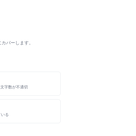
にカバーします。
／文字数が不適切
している