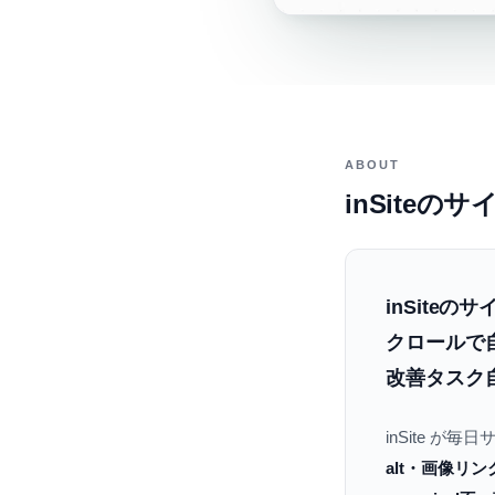
ABOUT
inSite
inSite
クロールで
改善タスク
inSite が
alt・画像