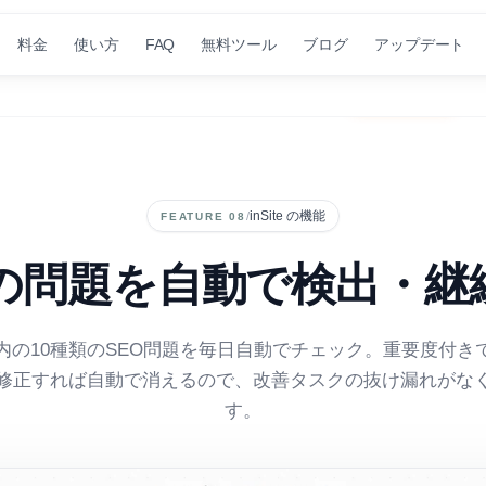
料金
使い方
FAQ
無料ツール
ブログ
アップデート
inSiteでSEOの管理を自動化｜まずは30日間無料で
無料で始める
→
inSite の機能
/
FEATURE 08
Oの問題を自動で検出・継
内の10種類のSEO問題を毎日自動でチェック。重要度付き
修正すれば自動で消えるので、改善タスクの抜け漏れがな
す。