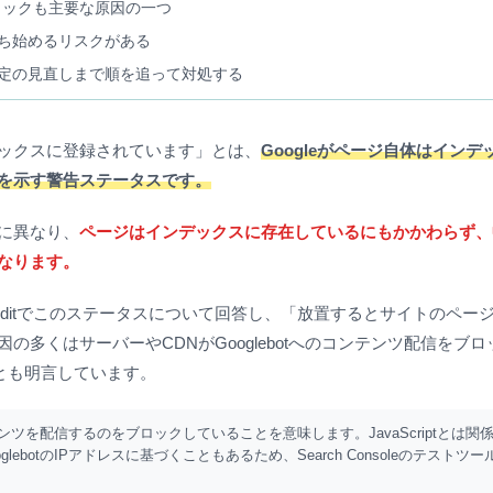
スのブロックも主要な原因の一つ
ち始めるリスクがある
設定の見直しまで順を追って対処する
ックスに登録されています」とは、
Googleがページ自体はイン
を示す警告ステータスです。
に異なり、
ページはインデックスに存在しているにもかかわらず、
なります。
ler氏はRedditでこのステータスについて回答し、「放置するとサイトのペ
多くはサーバーやCDNがGooglebotへのコンテンツ配信をブ
ないとも明言しています。
テンツを配信するのをブロックしていることを意味します。JavaScriptとは関
botのIPアドレスに基づくこともあるため、Search Consoleのテストツ