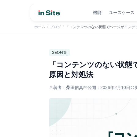
機能
ユースケース
ホーム
/
ブログ
/
「コンテンツのない状態でページがインデ
SEO対策
「コンテンツのない状態
原因と対処法
著者：
柴田佑真
公開：
2026年2月10日