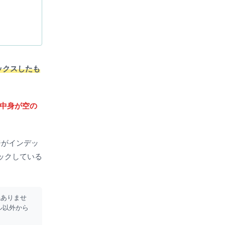
デックスしたも
中身が空の
ージがインデッ
ロックしている
係ありませ
ール以外から