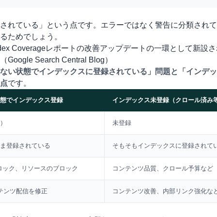
されている」という点です。エラーではなく警告に分類されて
るためでしょう。
dex Coverageレポートの改善アップデートの一環として新設
（
Google Search Central Blog
）
ない状態でインデックスに登録されている」問題と「インデッ
点
です。
態でインデックス登録
インデックス未登録（クロール済み
）
未登録
ま登録されている
そもそもインデックスに登録されて
ブロック、リソースのブロック
コンテンツ品質、クロール予算など
コンテンツ配信を修正
コンテンツ改善、内部リンク強化な