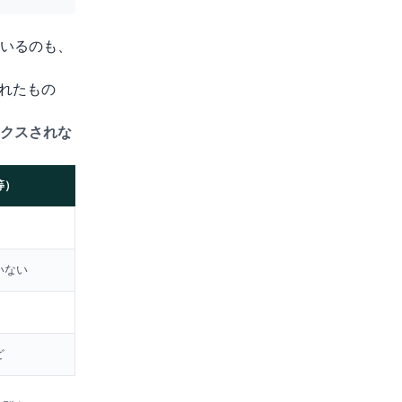
いるのも、
されたもの
クスされな
等）
いない
ど