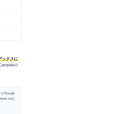
ンデックスに
Consoleの
oogle
s.txtに