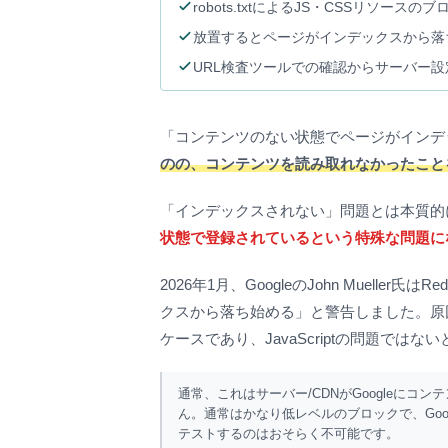
robots.txtによるJS・CSSリソー
放置するとページがインデックスから落
URL検査ツールでの確認からサーバー
「コンテンツのない状態でページがインデ
のの、コンテンツを読み取れなかったこと
「インデックスされない」問題とは本質的
状態で登録されているという特殊な問題に
2026年1月、GoogleのJohn Muel
クスから落ち始める」と警告しました。原因の
ケースであり、JavaScriptの問題では
通常、これはサーバー/CDNがGoogleにコン
ん。通常はかなり低レベルのブロックで、Google
テストするのはおそらく不可能です。