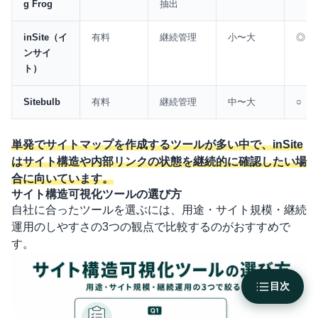
g Frog
抽出
inSite（イ
有料
継続管理
小〜大
◎
ンサイ
ト）
Sitebulb
有料
継続管理
中〜大
○
単発でサイトマップを作成するツールが多い中で、inSite
はサイト構造や内部リンクの状態を継続的に確認したい場
合に向いています。
サイト構造可視化ツールの選び方
自社に合ったツールを選ぶには、用途・サイト規模・継続
運用のしやすさの3つの観点で比較するのがおすすめで
す。
目次