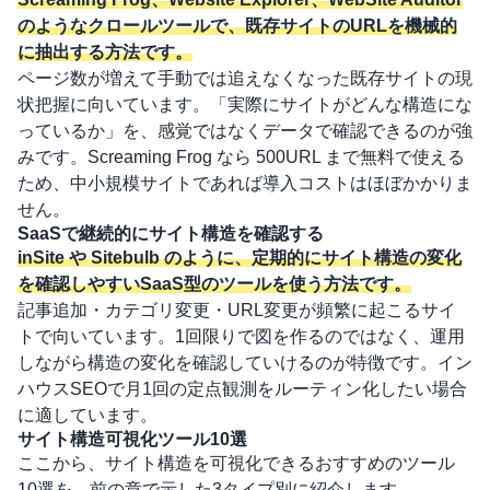
のようなクロールツールで、既存サイトのURLを機械的
に抽出する方法です。
ページ数が増えて手動では追えなくなった既存サイトの現
状把握に向いています。「実際にサイトがどんな構造にな
っているか」を、感覚ではなくデータで確認できるのが強
みです。Screaming Frog なら 500URL まで無料で使える
ため、中小規模サイトであれば導入コストはほぼかかりま
せん。
SaaSで継続的にサイト構造を確認する
inSite や Sitebulb のように、定期的にサイト構造の変化
を確認しやすいSaaS型のツールを使う方法です。
記事追加・カテゴリ変更・URL変更が頻繁に起こるサイ
トで向いています。1回限りで図を作るのではなく、運用
しながら構造の変化を確認していけるのが特徴です。イン
ハウスSEOで月1回の定点観測をルーティン化したい場合
に適しています。
サイト構造可視化ツール10選
ここから、サイト構造を可視化できるおすすめのツール
10選を、前の章で示した3タイプ別に紹介します。