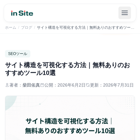
inSiteでSEOの管理を自動化｜まずは30日間無料で
無料で始める
→
ホーム
/
ブログ
/
サイト構造を可視化する方法｜無料ありのおすすめツール10選
SEOツール
サイト構造を可視化する方法｜無料ありのお
すすめツール10選
著者：
柴田佑真
公開：
2026年6月2日
更新：
2026年7月31日