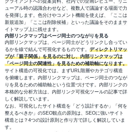
クライアントへの提案資料、社内での企画レビュー、リニ
ューアル時の認識合わせなど、複数人で議論する場面で力
を発揮します。色分けやコメント機能を使えば、「ここは
新規追加」「ここは削除候補」といった議論をそのままサ
イトマップ上に残せます。
内部リンクマップはページ同士のつながりを見る
内部リンクマップは、ページ同士がどうリンクし合ってい
るかを線で結んで可視化するものです。
ディレクトリマッ
プが「親子関係」を見るのに対し、内部リンクマップは
「ページ同士の関連性」を見るための補助軸になります。
サイト構造の可視化では、まずURL階層やカテゴリ構造
を俯瞰します。内部リンクマップは、ページ同士のつなが
りを見るための補助軸という位置づけです。内部リンクの
本格的な分析方法は、
内部リンク可視化ツール
の記事で詳
しく解説しています。
なお、可視化したサイト構造を「どう設計するか」「何を
整えるべきか」のSEO観点の原則は、
SEOに強いサイト
構造とは？4つの設計原則と作り方
で詳しく解説していま
す。