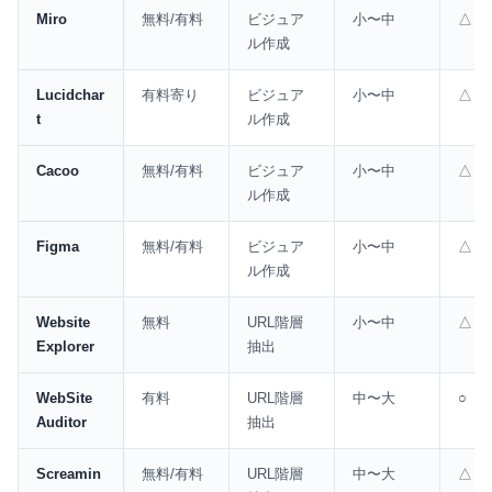
Miro
無料/有料
ビジュア
小〜中
△
ル作成
Lucidchar
有料寄り
ビジュア
小〜中
△
t
ル作成
Cacoo
無料/有料
ビジュア
小〜中
△
ル作成
Figma
無料/有料
ビジュア
小〜中
△
ル作成
Website
無料
URL階層
小〜中
△
Explorer
抽出
WebSite
有料
URL階層
中〜大
○
Auditor
抽出
Screamin
無料/有料
URL階層
中〜大
△