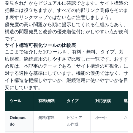
発見されたかをビジュアルに確認できます。サイト構造の
把握には役立ちますが、すべての内部リンク関係をそのま
ま表すリンクマップではない点に注意しましょう。
優先度の高い問題から順に提示してくれる仕組みもあり、
構造の問題発見と改善の優先順位付けがしやすい点が便利
です。
サイト構造可視化ツールの比較表
ここまで紹介した10ツールを、有料・無料、タイプ、対
応規模、継続運用のしやすさで比較した一覧です。おすす
め度は、本記事のテーマである「サイト構造の可視化」に
対する適性を基準にしています。機能の優劣ではなく、サ
イト構造を把握しやすいか、継続運用に使いやすいかを目
安にしています。
ツール
有料/無料
タイプ
対応規模
継続
比較表
Octopus.
無料/有料
ビジュア
小〜中
△
do
ル作成